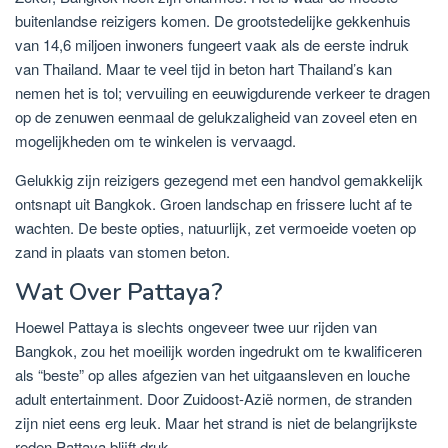
buitenlandse reizigers komen. De grootstedelijke gekkenhuis
van 14,6 miljoen inwoners fungeert vaak als de eerste indruk
van Thailand. Maar te veel tijd in beton hart Thailand’s kan
nemen het is tol; vervuiling en eeuwigdurende verkeer te dragen
op de zenuwen eenmaal de gelukzaligheid van zoveel eten en
mogelijkheden om te winkelen is vervaagd.
Gelukkig zijn reizigers gezegend met een handvol gemakkelijk
ontsnapt uit Bangkok. Groen landschap en frissere lucht af te
wachten. De beste opties, natuurlijk, zet vermoeide voeten op
zand in plaats van stomen beton.
Wat Over Pattaya?
Hoewel Pattaya is slechts ongeveer twee uur rijden van
Bangkok, zou het moeilijk worden ingedrukt om te kwalificeren
als “beste” op alles afgezien van het uitgaansleven en louche
adult entertainment. Door Zuidoost-Azië normen, de stranden
zijn niet eens erg leuk. Maar het strand is niet de belangrijkste
reden Pattaya blijft druk.