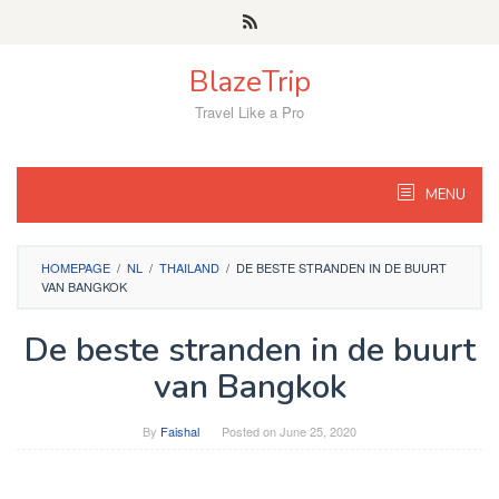
Skip
to
content
BlazeTrip
Travel Like a Pro
MENU
HOMEPAGE
/
NL
/
THAILAND
/
DE BESTE STRANDEN IN DE BUURT
VAN BANGKOK
De beste stranden in de buurt
van Bangkok
By
Faishal
Posted on
June 25, 2020