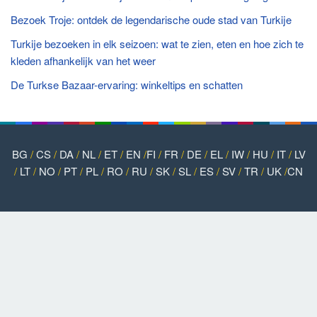
Bezoek Troje: ontdek de legendarische oude stad van Turkije
Turkije bezoeken in elk seizoen: wat te zien, eten en hoe zich te
kleden afhankelijk van het weer
De Turkse Bazaar-ervaring: winkeltips en schatten
BG
/
CS
/
DA
/
NL
/
ET
/
EN
/
FI
/
FR
/
DE
/
EL
/
IW
/
HU
/
IT
/
LV
/
LT
/
NO
/
PT
/
PL
/
RO
/
RU
/
SK
/
SL
/
ES
/
SV
/
TR
/
UK
/
CN