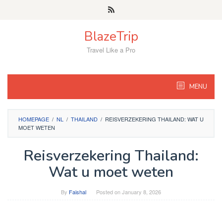
Skip
to
content
BlazeTrip
Travel Like a Pro
MENU
HOMEPAGE
/
NL
/
THAILAND
/
REISVERZEKERING THAILAND: WAT U
MOET WETEN
Reisverzekering Thailand:
Wat u moet weten
By
Faishal
Posted on
January 8, 2026