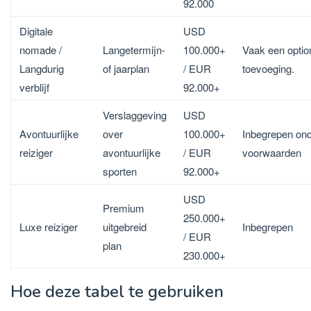
92.000
Digitale
USD
Langetermijn-
Vaak een optio
nomade /
100.000+
of jaarplan
toevoeging.
Langdurig
/ EUR
verblijf
92.000+
Verslaggeving
USD
Avontuurlijke
Inbegrepen on
over
100.000+
reiziger
voorwaarden
avontuurlijke
/ EUR
sporten
92.000+
USD
Premium
250.000+
Luxe reiziger
Inbegrepen
uitgebreid
/ EUR
plan
230.000+
Hoe deze tabel te gebruiken